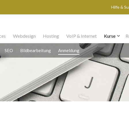
Hilfe & S
ces
Webdesign
Hosting
VoIP & Internet
Kurse
R
SEO
Bildbearbeitung
Anmeldung