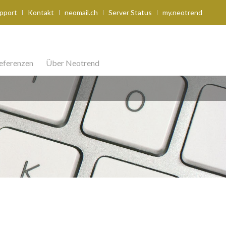
upport
Kontakt
neomail.ch
Server Status
my.neotrend
eferenzen
Über Neotrend