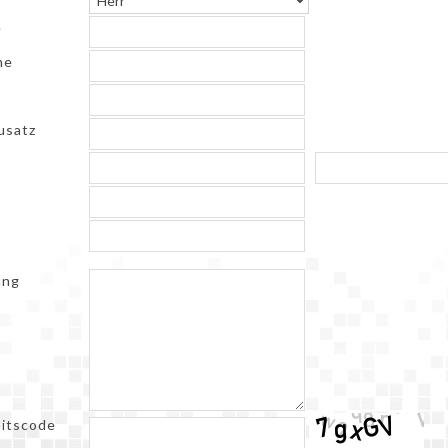
e
me
usatz
t
ung
eitscode