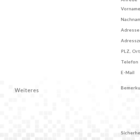
Vornam
Nachna
Adresse
Adressz
PLZ, Or
Telefon
E-Mail
Bemerk
Weiteres
Sicherh